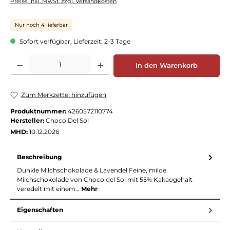
Preise inkl. MwSt. zzgl. Versandkosten
Nur noch 4 lieferbar
Sofort verfügbar, Lieferzeit: 2-3 Tage
Produkt Anzahl: Gib den gewünschten Wert ein oder benutze die Schaltflächen
In den Warenkorb
Zum Merkzettel hinzufügen
Produktnummer:
4260572110774
Hersteller:
Choco Del Sol
MHD:
10.12.2026
Beschreibung
Dunkle Milchschokolade & Lavendel Feine, milde
Milchschokolade von Choco del Sol mit 55% Kakaogehalt
veredelt mit einem…
Mehr
Eigenschaften