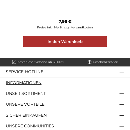
Regulärer Preis:
7,95 €
Preise inkl. MwSt. zzgl. Versandkosten
In den Warenkorb
Kostenloser Versand ab 60,00€
Geschenkservice
SERVICE-HOTLINE
INFORMATIONEN
UNSER SORTIMENT
UNSERE VORTEILE
SICHER EINKAUFEN
UNSERE COMMUNITIES