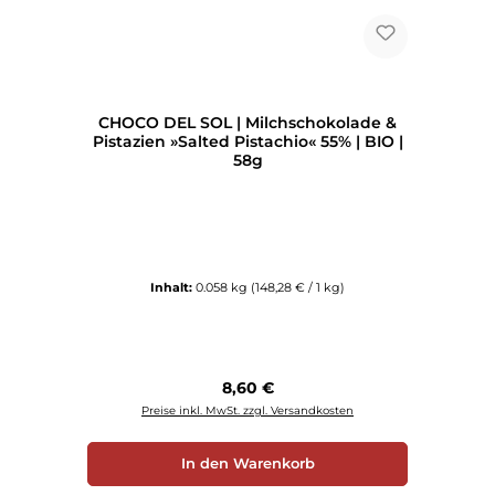
CHOCO DEL SOL | Milchschokolade &
Pistazien »Salted Pistachio« 55% | BIO |
58g
Inhalt:
0.058 kg
(148,28 € / 1 kg)
Regulärer Preis:
8,60 €
Preise inkl. MwSt. zzgl. Versandkosten
In den Warenkorb