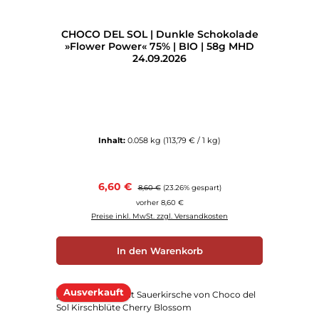
CHOCO DEL SOL | Dunkle Schokolade
»Flower Power« 75% | BIO | 58g MHD
24.09.2026
Inhalt:
0.058 kg
(113,79 € / 1 kg)
Verkaufspreis:
6,60 €
Regulärer Preis:
8,60 €
(23.26% gespart)
vorher 8,60 €
Preise inkl. MwSt. zzgl. Versandkosten
In den Warenkorb
Ausverkauft