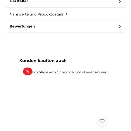
Hersteller
Nährwerte und Produktdetails
Bewertungen
Produktgalerie überspringen
Kunden kauften auch
Rabatt
%