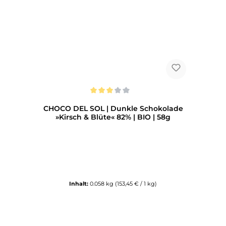
Durchschnittliche Bewertung von 3 von 5 Sternen
CHOCO DEL SOL | Dunkle Schokolade
»Kirsch & Blüte« 82% | BIO | 58g
Inhalt:
0.058 kg
(153,45 € / 1 kg)