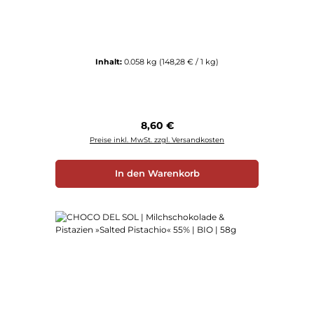
Inhalt:
0.058 kg
(148,28 € / 1 kg)
Regulärer Preis:
8,60 €
Preise inkl. MwSt. zzgl. Versandkosten
In den Warenkorb