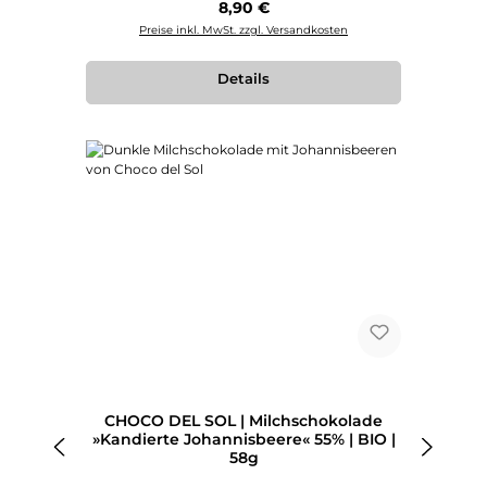
Regulärer Preis:
8,90 €
Preise inkl. MwSt. zzgl. Versandkosten
Details
CHOCO DEL SOL | Milchschokolade
»Kandierte Johannisbeere« 55% | BIO |
58g