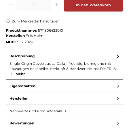
Produkt Anzahl: Gib den gewünschten Wert ein oder benutze die Schaltflächen
In den Warenkorb
Zum Merkzettel hinzufügen
Produktnummer:
5711806423010
Hersteller:
Friis Holm
MHD:
31.12.2026
Beschreibung
Single-Origin Cuvée aus La Dalia – fruchtig, blumig und mit
knusprigen Kakaonibs. Herkunft & Handwerkskunst Die FRIIS-
H…
Mehr
Eigenschaften
Hersteller
Nährwerte und Produktdetails
Bewertungen