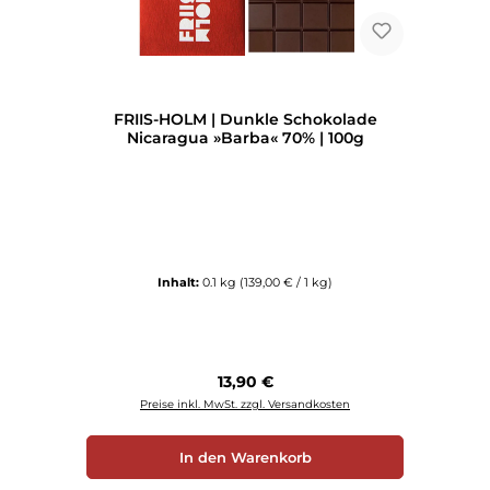
FRIIS-HOLM | Dunkle Schokolade
Nicaragua »Barba« 70% | 100g
Inhalt:
0.1 kg
(139,00 € / 1 kg)
Regulärer Preis:
13,90 €
Preise inkl. MwSt. zzgl. Versandkosten
In den Warenkorb