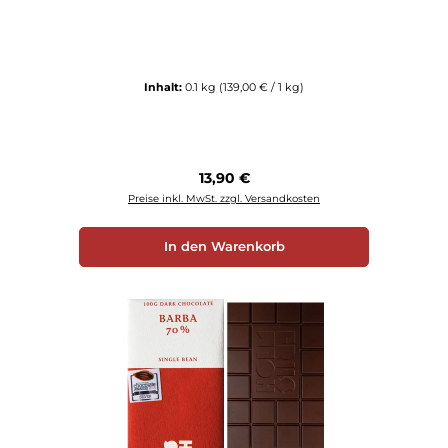
Inhalt:
0.1 kg
(139,00 € / 1 kg)
Regulärer Preis:
13,90 €
Preise inkl. MwSt. zzgl. Versandkosten
In den Warenkorb