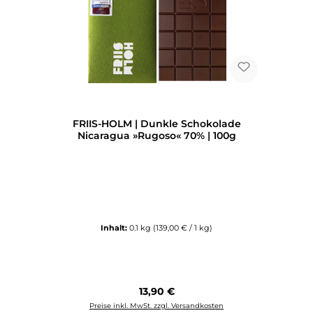
FRIIS-HOLM | Dunkle Schokolade
Nicaragua »Rugoso« 70% | 100g
Inhalt:
0.1 kg
(139,00 € / 1 kg)
Regulärer Preis:
13,90 €
Preise inkl. MwSt. zzgl. Versandkosten