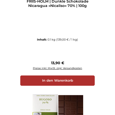
FRIIS-HOLM | Dunkle Schokolade
Nicaragua »Nicaliso« 70% | 100g
Inhalt:
0.1 kg
(139,00 € / 1 kg)
Regulärer Preis:
13,90 €
Preise inkl. MwSt. zzgl. Versandkosten
In den Warenkorb