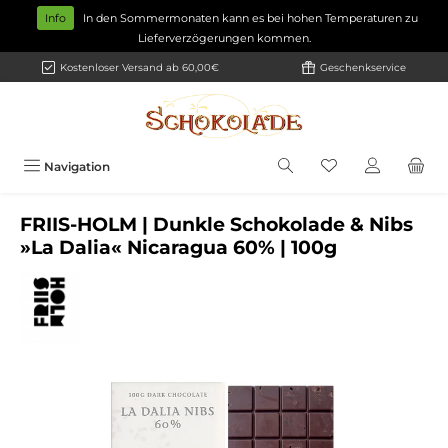
Zum Hauptinhalt springen
Info
In den Sommermonaten kann es bei hohen Temperaturen zu
Lieferverzögerungen kommen.
Kostenloser Versand ab 60,00€
Geschenkservice
Navigation
FRIIS-HOLM | Dunkle Schokolade & Nibs
»La Dalia« Nicaragua 60% | 100g
Bildergalerie überspringen