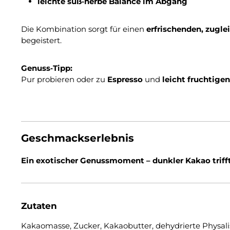
leichte süß‑herbe Balance im Abgang
Die Kombination sorgt für einen
erfrischenden, zugl
begeistert.
Genuss‑Tipp:
Pur probieren oder zu
Espresso
und
leicht fruchtige
Geschmackserlebnis
Ein exotischer Genussmoment – dunkler Kakao trifft 
Zutaten
Kakaomasse, Zucker, Kakaobutter, dehydrierte Physali