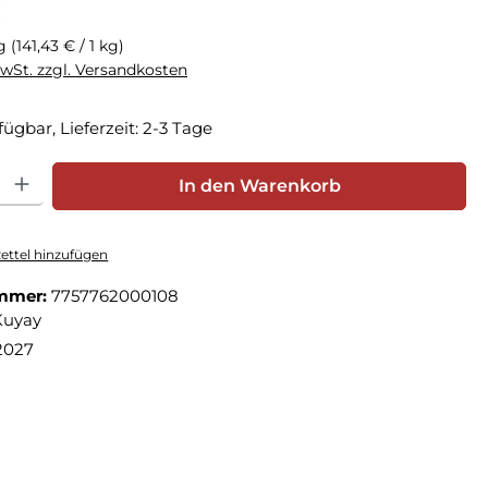
€
kg
(141,43 € / 1 kg)
MwSt. zzgl. Versandkosten
fügbar, Lieferzeit: 2-3 Tage
hl: Gib den gewünschten Wert ein oder benutze die Schaltfläche
In den Warenkorb
ttel hinzufügen
mmer:
7757762000108
Kuyay
.2027