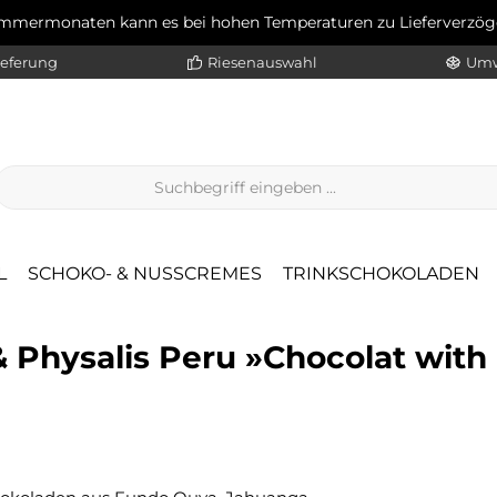
ommermonaten kann es bei hohen Temperaturen zu Lieferverz
ieferung
Riesenauswahl
Umw
L
SCHOKO- & NUSSCREMES
TRINKSCHOKOLADEN
 Physalis Peru »Chocolat with
Regulärer Pr