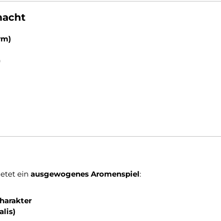
macht
rm)
)
etet ein
ausgewogenes Aromenspiel
:
harakter
alis)