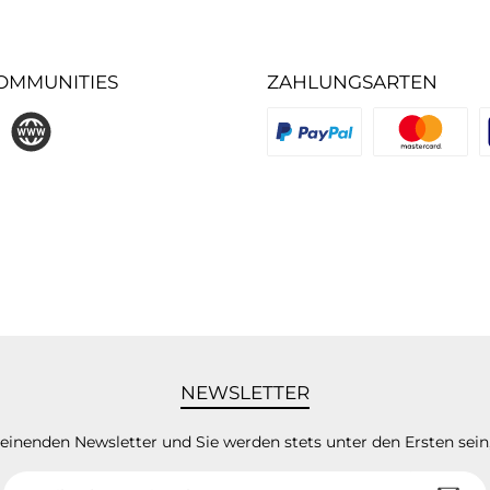
OMMUNITIES
ZAHLUNGSARTEN
gram
Website
Benutzerdefiniertes Bild 1
Benutzerdefinie
B
NEWSLETTER
heinenden Newsletter und Sie werden stets unter den Ersten sei
E-