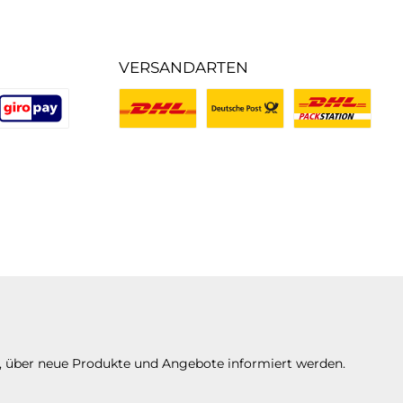
VERSANDARTEN
rtes Bild 2
enutzerdefiniertes Bild 3
Benutzerdefiniertes Bild 1
Benutzerdefiniertes Bild 2
Benutzerdefiniert
n, über neue Produkte und Angebote informiert werden.