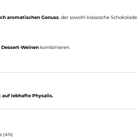
eich aromatischen Genuss
, der sowohl klassische Schokolad
n Dessert‑Weinen
kombinieren.
auf lebhafte Physalis.
s (4%)