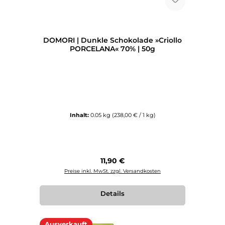
DOMORI | Dunkle Schokolade »Criollo
PORCELANA« 70% | 50g
Inhalt:
0.05 kg
(238,00 € / 1 kg)
Regulärer Preis:
11,90 €
Preise inkl. MwSt. zzgl. Versandkosten
Details
Ausverkauft