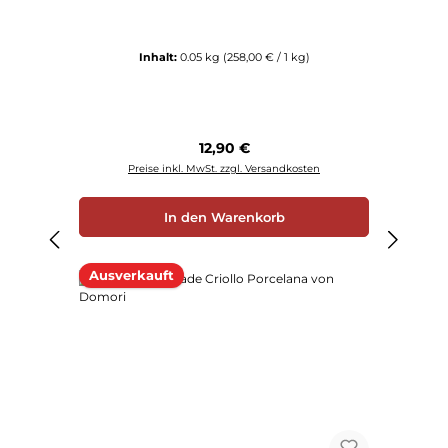
Inhalt:
0.05 kg
(258,00 € / 1 kg)
Regulärer Preis:
12,90 €
Preise inkl. MwSt. zzgl. Versandkosten
In den Warenkorb
Ausverkauft