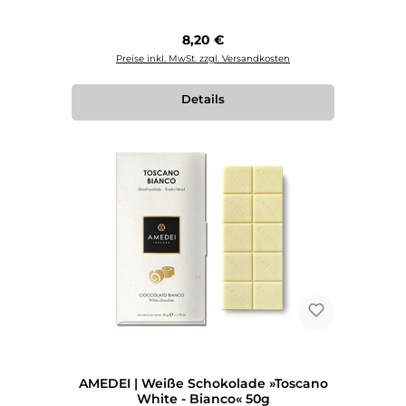
Regulärer Preis:
8,20 €
Preise inkl. MwSt. zzgl. Versandkosten
Details
AMEDEI | Weiße Schokolade »Toscano
White - Bianco« 50g