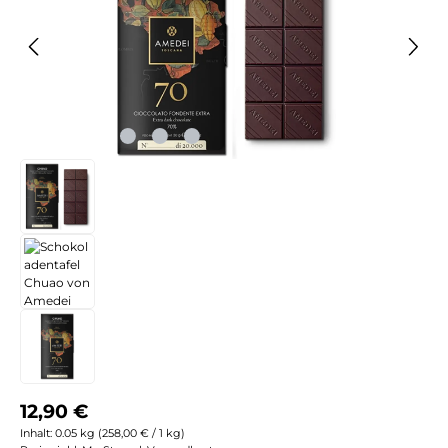
Regulärer Preis:
12,90 €
Inhalt:
0.05 kg
(258,00 € / 1 kg)