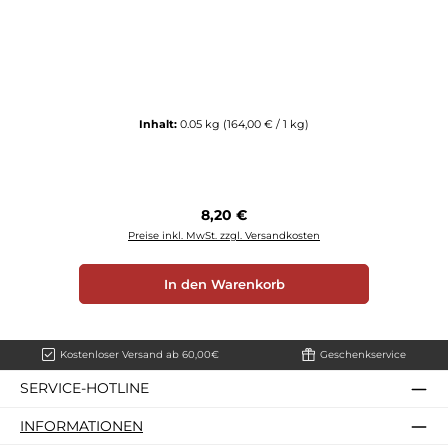
Inhalt:
0.05 kg
(164,00 € / 1 kg)
Regulärer Preis:
8,20 €
Preise inkl. MwSt. zzgl. Versandkosten
In den Warenkorb
Kostenloser Versand ab 60,00€
Geschenkservice
SERVICE-HOTLINE
INFORMATIONEN