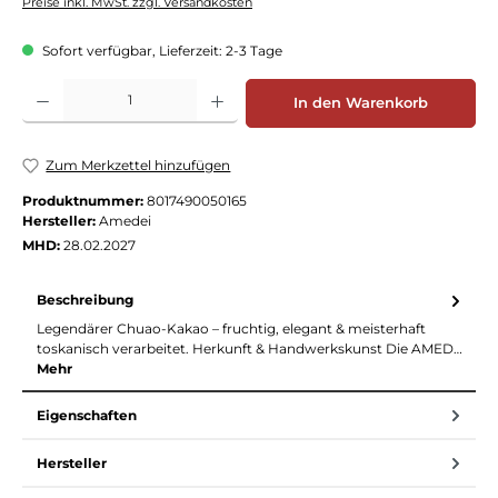
Preise inkl. MwSt. zzgl. Versandkosten
Sofort verfügbar, Lieferzeit: 2-3 Tage
Produkt Anzahl: Gib den gewünschten Wert ein oder benutze die Schaltflächen
In den Warenkorb
Zum Merkzettel hinzufügen
Produktnummer:
8017490050165
Hersteller:
Amedei
MHD:
28.02.2027
Beschreibung
Legendärer Chuao-Kakao – fruchtig, elegant & meisterhaft
toskanisch verarbeitet. Herkunft & Handwerkskunst Die AMED…
Mehr
Eigenschaften
Hersteller