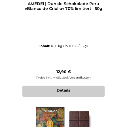
AMEDEI | Dunkle Schokolade Peru
»Blanco de Criollo« 70% limitiert | 50g
Inhalt:
0.05 kg
(258,00 € / 1 kg)
Regulärer Preis:
12,90 €
Preise inkl. MwSt. zzgl. Versandkosten
Details