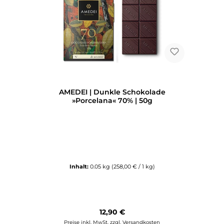
AMEDEI | Dunkle Schokolade
»Porcelana« 70% | 50g
Inhalt:
0.05 kg
(258,00 € / 1 kg)
Regulärer Preis:
12,90 €
Preise inkl. MwSt. zzgl. Versandkosten