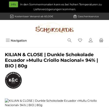
Zum Hauptinhalt springen
Info
In den Sommermonaten kann es bei hohen Temperaturen zu
Lieferverzögerungen kommen.
Kostenloser Versand ab 60,00€
Geschenkservice
Navigation
KILIAN & CLOSE | Dunkle Schokolade
Ecuador »Mullu Criollo Nacional« 94% |
BIO | 80g
Bildergalerie überspringen