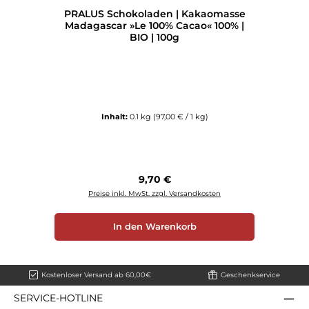
Durchschnittliche Bewertung von 5 von 5 Sternen
PRALUS Schokoladen | Kakaomasse
Madagascar »Le 100% Cacao« 100% |
BIO | 100g
Inhalt:
0.1 kg
(97,00 € / 1 kg)
Regulärer Preis:
9,70 €
Preise inkl. MwSt. zzgl. Versandkosten
In den Warenkorb
Kostenloser Versand ab 60,00€
Geschenkservice
SERVICE-HOTLINE