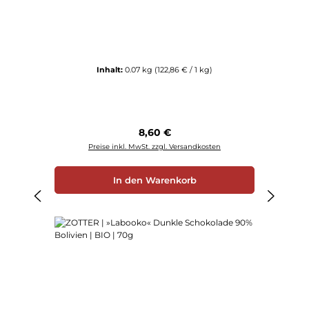
Inhalt:
0.07 kg
(122,86 € / 1 kg)
Regulärer Preis:
8,60 €
Preise inkl. MwSt. zzgl. Versandkosten
In den Warenkorb