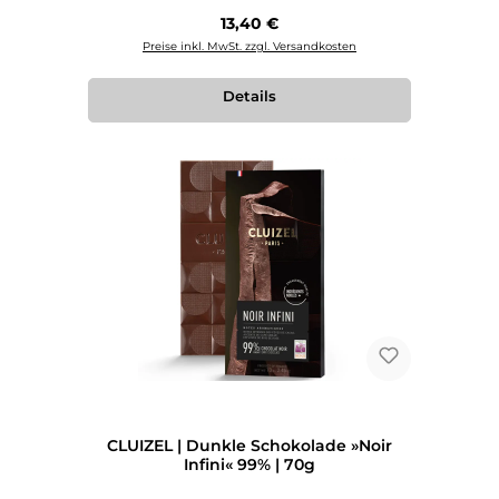
Regulärer Preis:
13,40 €
Preise inkl. MwSt. zzgl. Versandkosten
Details
CLUIZEL | Dunkle Schokolade »Noir
Infini« 99% | 70g