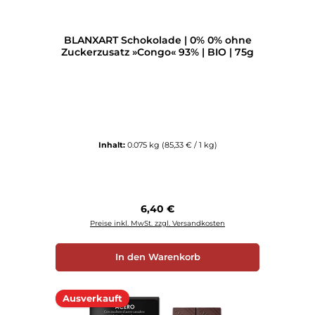
BLANXART Schokolade | 0% 0% ohne
Zuckerzusatz »Congo« 93% | BIO | 75g
Inhalt:
0.075 kg
(85,33 € / 1 kg)
Regulärer Preis:
6,40 €
Preise inkl. MwSt. zzgl. Versandkosten
In den Warenkorb
Ausverkauft