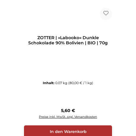
ZOTTER | »Labooko« Dunkle
Schokolade 90% Bolivien | BIO | 70g
Inhalt:
0.07 kg
(80,00 € / 1 kg)
Regulärer Preis:
5,60 €
Preise inkl. MwSt. zzgl. Versandkosten
In den Warenkorb