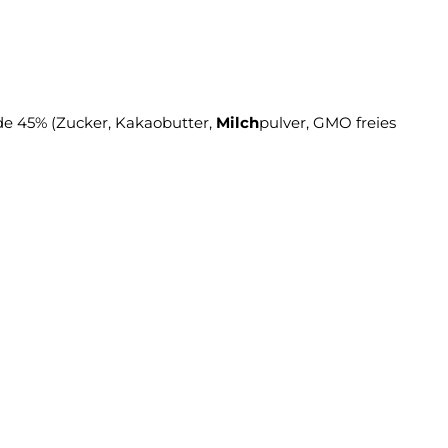
de 45% (Zucker, Kakaobutter,
Milch
pulver, GMO freies