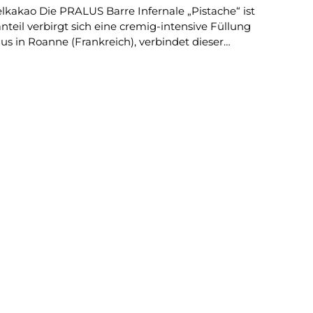
teil verbirgt sich eine cremig-intensive Füllung
us in Roanne (Frankreich), verbindet dieser
ich • Aromatisch geröstete Pistazien aus dem
& Genussmoment Die
einen, buttrigen Geschmack frischer Pistazien.
enk oder kleine Versuchung zwischendurch.
er Chocolatier Pralus | 34, rue Général Giraud | 42300 ROANNE | Frankreich