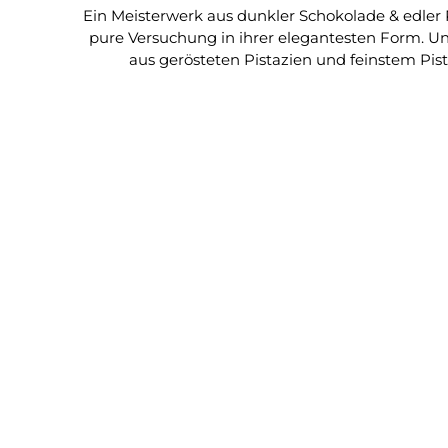
Ein Meisterwerk aus dunkler Schokolade & edler Pistaziencreme Die Kunst der Verführung – Pistazie trifft Edelkakao Die
pure Versuchung in ihrer elegantesten Form. Unt
aus gerösteten Pistazien und feinstem Pist
außergewöhnliche Barren Handwerkskunst, Qualität und Genusskultur auf hö
Schokolade (75 %) mit edler Pistaziencremef
Mittelmeerraum • Cremig, nussig & feinherb zugleich • Teil d
Barre Infernale Pistache begeistert durch ihr
Ein luxuriöser Genussmoment – ausgewogen
Auszeichnungen Goldmedaille – Le Guide du Chocolat (Frankreich) Empfehlung – Great Taste Awards (UK) Publikumsliebling unter den Barres Infernales von
Pralus Produktdetails Herkunft: Frankreich Hersteller: Pralus Chocolaterie, Roanne (Frankreich) Kakaogehalt: mindestens 75 % Gewicht: 160 g Vegan: ja (enthält
keine Milchbestandteile) Lagerung: kühl & trocken bei max. 18 °C Zutaten Pistaziennougat (Pistazien, Zucker, Kakaobutter), Pistazien, Schokolade 75% (Kakao,