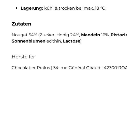
Lagerung:
kühl & trocken bei max. 18 °C
Zutaten
Nougat 54% (Zucker, Honig 24%,
Mandeln
16%,
Pistaz
Sonnenblumen
lecithin,
Lactose
)
Hersteller
Chocolatier Pralus | 34, rue Général Giraud | 42300 R