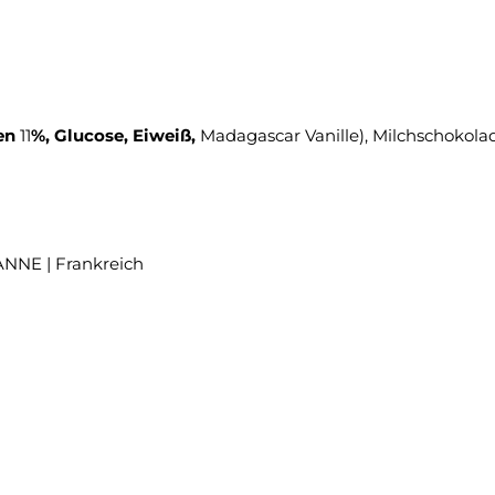
ien
11
%, Glucose, Eiweiß,
Madagascar Vanille), Milchschokola
OANNE | Frankreich