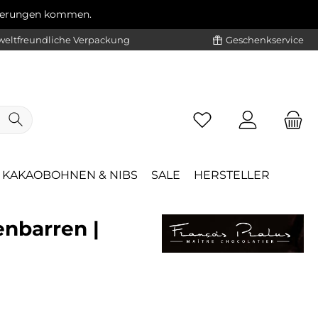
ögerungen kommen.
eltfreundliche Verpackung
Geschenkservice
KAKAOBOHNEN & NIBS
SALE
HERSTELLER
enbarren |
eis: