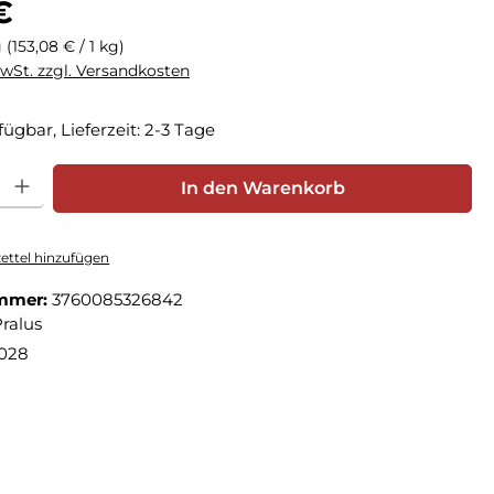
€
g
(153,08 € / 1 kg)
MwSt. zzgl. Versandkosten
fügbar, Lieferzeit: 2-3 Tage
hl: Gib den gewünschten Wert ein oder benutze die Schaltfläche
In den Warenkorb
ttel hinzufügen
mmer:
3760085326842
ralus
2028