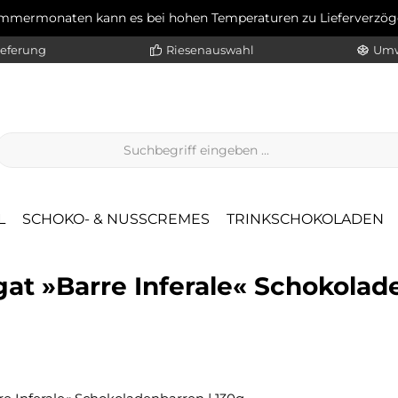
ommermonaten kann es bei hohen Temperaturen zu Lieferverz
ieferung
Riesenauswahl
Umw
L
SCHOKO- & NUSSCREMES
TRINKSCHOKOLADEN
at »Barre Inferale« Schokolad
Regulärer Pr