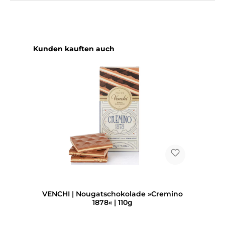
Produktgalerie überspringen
Kunden kauften auch
VENCHI | Nougatschokolade »Cremino
1878« | 110g