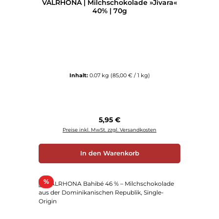
VALRHONA | Milchschokolade »Jivara«
40% | 70g
Inhalt:
0.07 kg
(85,00 € / 1 kg)
Regulärer Preis:
5,95 €
Preise inkl. MwSt. zzgl. Versandkosten
In den Warenkorb
Rabatt
%