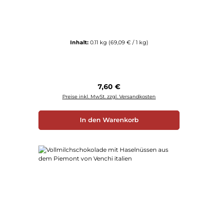
Inhalt:
0.11 kg
(69,09 € / 1 kg)
Regulärer Preis:
7,60 €
Preise inkl. MwSt. zzgl. Versandkosten
In den Warenkorb