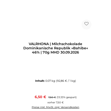
VALRHONA | Milchschokolade
Dominikanische Republik »Bahibe«
46% | 70g MHD 30.09.2026
Inhalt:
0.07 kg
(92,86 € / 1 kg)
Verkaufspreis:
6,50 €
Regulärer Preis:
7,50 €
(13.33% gespart)
vorher 7,50 €
Preise inkl. MwSt. zzgl. Versandkosten