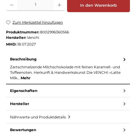
Produkt Anzahl: Gib den gewünschten Wert ein oder benutze die Schaltflächen
In den Warenkorb
Zum Merkzettel hinzufügen
Produktnummer:
8002996360566
Hersteller:
Venchi
MHD:
18.07.2027
Beschreibung
Zartschmelzende Milchschokolade mit feinen Karamell- und
Toffeenoten. Herkunft & Handwerkskunst Die VENCHI »Latte
Milk…
Mehr
Eigenschaften
Hersteller
Nährwerte und Produktdetails
Bewertungen