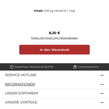
Inhalt:
0.05 kg
(164,00 € / 1 kg)
Regulärer Preis:
8,20 €
Preise inkl. MwSt. zzgl. Versandkosten
In den Warenkorb
Kostenloser Versand ab 60,00€
Geschenkservice
SERVICE-HOTLINE
INFORMATIONEN
UNSER SORTIMENT
UNSERE VORTEILE