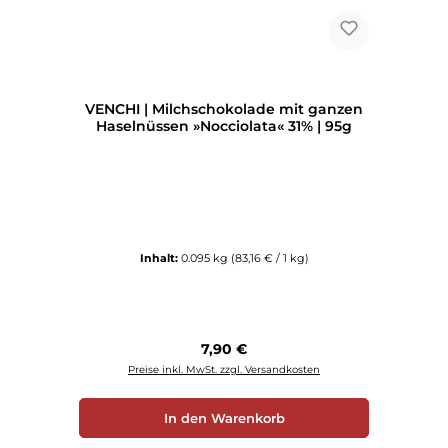
VENCHI | Milchschokolade mit ganzen
Haselnüssen »Nocciolata« 31% | 95g
Inhalt:
0.095 kg
(83,16 € / 1 kg)
Regulärer Preis:
7,90 €
Preise inkl. MwSt. zzgl. Versandkosten
In den Warenkorb