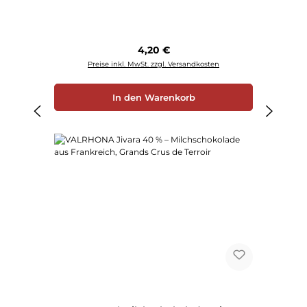
Regulärer Preis:
4,20 €
Preise inkl. MwSt. zzgl. Versandkosten
In den Warenkorb