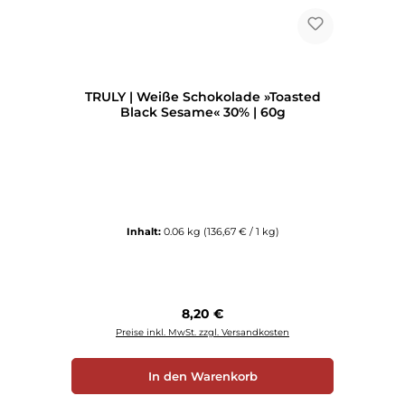
TRULY | Weiße Schokolade »Toasted
Black Sesame« 30% | 60g
Inhalt:
0.06 kg
(136,67 € / 1 kg)
Regulärer Preis:
8,20 €
Preise inkl. MwSt. zzgl. Versandkosten
In den Warenkorb