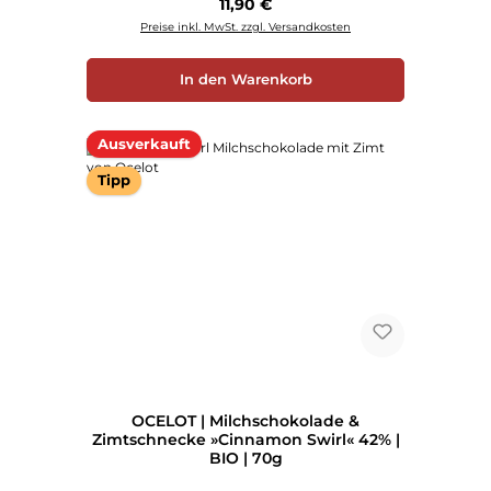
Regulärer Preis:
11,90 €
Preise inkl. MwSt. zzgl. Versandkosten
In den Warenkorb
Ausverkauft
Tipp
OCELOT | Milchschokolade &
Zimtschnecke »Cinnamon Swirl« 42% |
BIO | 70g