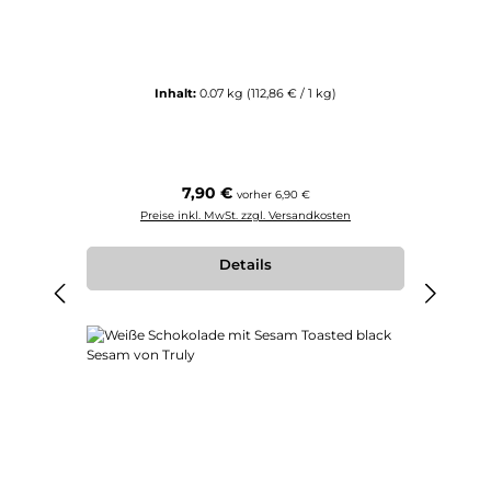
Inhalt:
0.07 kg
(112,86 € / 1 kg)
Regulärer Preis:
7,90 €
vorher 6,90 €
Preise inkl. MwSt. zzgl. Versandkosten
Details