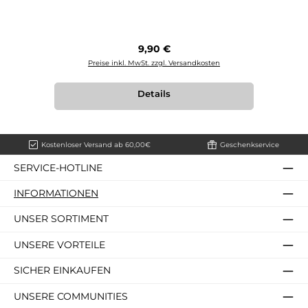
Regulärer Preis:
9,90 €
Preise inkl. MwSt. zzgl. Versandkosten
Details
Kostenloser Versand ab 60,00€
Geschenkservice
SERVICE-HOTLINE
INFORMATIONEN
UNSER SORTIMENT
UNSERE VORTEILE
SICHER EINKAUFEN
UNSERE COMMUNITIES