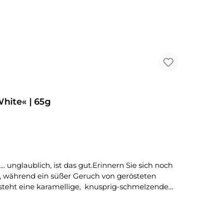
hite« | 65g
n, während ein süßer Geruch von gerösteten
ntsteht eine karamellige, knusprig-schmelzende
| 77 Brok Avenue | Toronto | Ontario | CanadaInverkehrbringer: Dressler GmbH | Holbeinstr. 29 | 04229 Leipzig