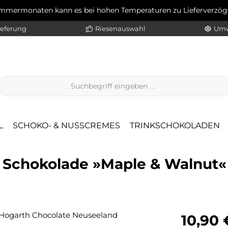
ommermonaten kann es bei hohen Temperaturen zu Lieferverz
ieferung
Riesenauswahl
Umw
L
SCHOKO- & NUSSCREMES
TRINKSCHOKOLADEN
Schokolade »Maple & Walnut« 
Regulärer Pr
10,90 