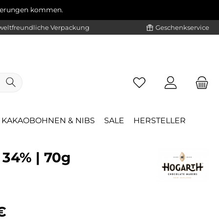
ögerungen kommen.
eltfreundliche Verpackung
Geschenkservice
KAKAOBOHNEN & NIBS
SALE
HERSTELLER
34% | 70g
eis:
€