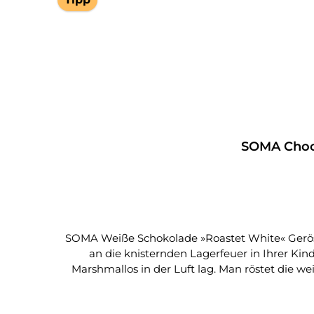
SOMA Choco
SOMA Weiße Schokolade »Roastet White« Geröstete weiße Schokolade Wenn man weiße Schokolade röstet... unglaublich, ist das gut.Erinnern Sie sich noch
an die knisternden Lagerfeuer in Ihrer Ki
Marshmallos in der Luft lag. Man röstet die w
Schicht.Ein köstliches Erlebnis.Zutaten Rohrzucker, Kakabutter, Milchpulver, natürliche Vanille Kakaogehalt: 31% mindestens Hersteller SOMA Chocolatemaker