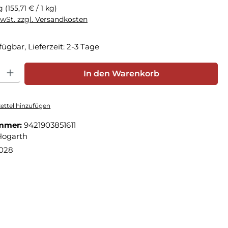
kg
(155,71 € / 1 kg)
MwSt. zzgl. Versandkosten
fügbar, Lieferzeit: 2-3 Tage
hl: Gib den gewünschten Wert ein oder benutze die Schaltfläche
In den Warenkorb
ttel hinzufügen
mmer:
9421903851611
Hogarth
2028