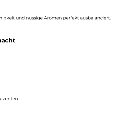
migkeit und nussige Aromen perfekt ausbalanciert.
macht
duzenten