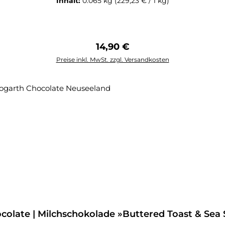
Inhalt:
0.065 kg
(229,23 € / 1 kg)
Regulärer Preis:
14,90 €
Preise inkl. MwSt. zzgl. Versandkosten
late | Milchschokolade »Buttered Toast & Sea S