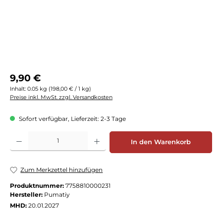
Regulärer Preis:
9,90 €
Inhalt:
0.05 kg
(198,00 € / 1 kg)
Preise inkl. MwSt. zzgl. Versandkosten
Sofort verfügbar, Lieferzeit: 2-3 Tage
Produkt Anzahl: Gib den gewünschten Wert ein oder benutze die Schaltflächen
In den Warenkorb
Zum Merkzettel hinzufügen
Produktnummer:
7758810000231
Hersteller:
Pumatiy
MHD:
20.01.2027