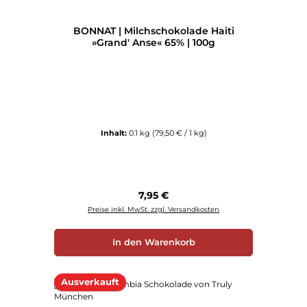
BONNAT | Milchschokolade Haiti
»Grand' Anse« 65% | 100g
Inhalt:
0.1 kg
(79,50 € / 1 kg)
Regulärer Preis:
7,95 €
Preise inkl. MwSt. zzgl. Versandkosten
In den Warenkorb
Ausverkauft