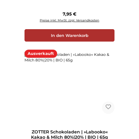
Regulärer Preis:
7,95 €
Preise inkl. MwSt. zzgl. Versandkosten
In den Warenkorb
Ausverkauft
ZOTTER Schokoladen | »Labooko«
Kakao & Milch 80%|20% | BIO | 65g