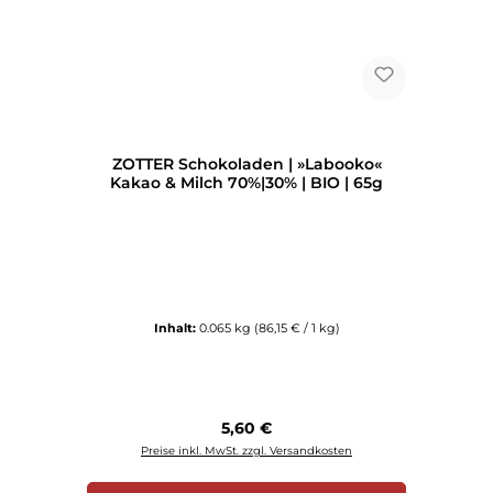
ZOTTER Schokoladen | »Labooko«
Kakao & Milch 70%|30% | BIO | 65g
Inhalt:
0.065 kg
(86,15 € / 1 kg)
Regulärer Preis:
5,60 €
Preise inkl. MwSt. zzgl. Versandkosten