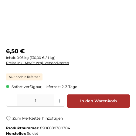
Regulärer Preis:
6,50 €
Inhalt:
0.05 kg
(130,00 € / 1 kg)
Preise inkl. MwSt. zzgl. Versandkosten
Nur noch 2 lieferbar
Sofort verfügbar, Lieferzeit: 2-3 Tage
Produkt Anzahl: Gib den gewünschten Wert ein oder benutze die Schaltflächen
In den Warenkorb
Zum Merkzettel hinzufügen
Produktnummer:
8906089380304
Hersteller:
Soklet