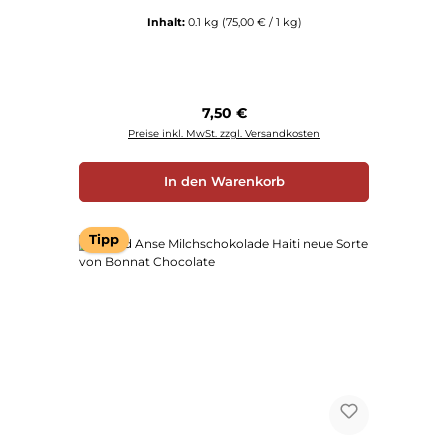
Inhalt:
0.1 kg
(75,00 € / 1 kg)
Regulärer Preis:
7,50 €
Preise inkl. MwSt. zzgl. Versandkosten
In den Warenkorb
Tipp