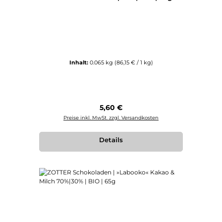
Inhalt:
0.065 kg
(86,15 € / 1 kg)
Regulärer Preis:
5,60 €
Preise inkl. MwSt. zzgl. Versandkosten
Details