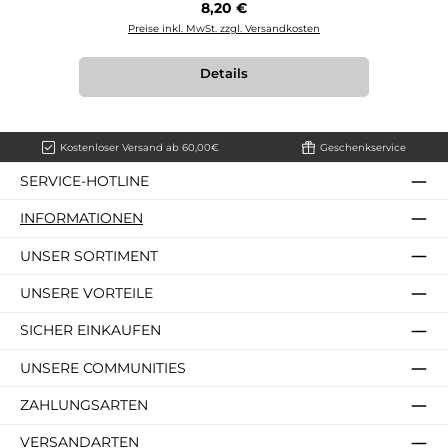
Regulärer Preis:
8,20 €
Preise inkl. MwSt. zzgl. Versandkosten
Details
Kostenloser Versand ab 60,00€
Geschenkservice
SERVICE-HOTLINE
INFORMATIONEN
UNSER SORTIMENT
UNSERE VORTEILE
SICHER EINKAUFEN
UNSERE COMMUNITIES
ZAHLUNGSARTEN
VERSANDARTEN