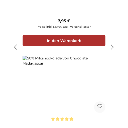
Regulärer Preis:
7,95 €
Preise inkl. MwSt. zzgl. Versandkosten
In den Warenkorb
Durchschnittliche Bewertung von 5 von 5 Sternen