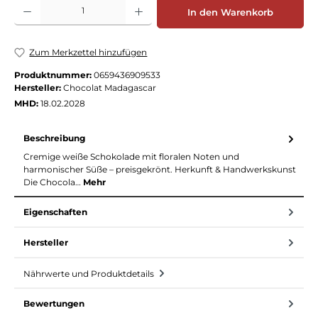
Produkt Anzahl: Gib den gewünschten Wert ein oder benutze die Schaltflächen
In den Warenkorb
Zum Merkzettel hinzufügen
Produktnummer:
0659436909533
Hersteller:
Chocolat Madagascar
MHD:
18.02.2028
Beschreibung
Cremige weiße Schokolade mit floralen Noten und
harmonischer Süße – preisgekrönt. Herkunft & Handwerkskunst
Die Chocola…
Mehr
Eigenschaften
Hersteller
Nährwerte und Produktdetails
Bewertungen