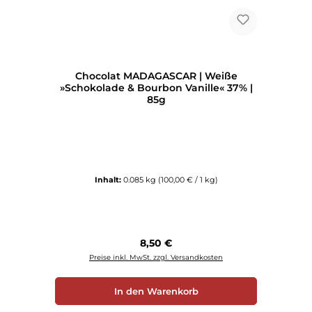
Chocolat MADAGASCAR | Weiße
»Schokolade & Bourbon Vanille« 37% |
85g
Inhalt:
0.085 kg
(100,00 € / 1 kg)
Regulärer Preis:
8,50 €
Preise inkl. MwSt. zzgl. Versandkosten
In den Warenkorb