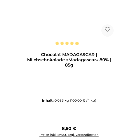
Durchschnittliche Bewertung von 5 von 5 Sternen
Chocolat MADAGASCAR |
Milchschokolade »Madagascar« 80% |
85g
Inhalt:
0.085 kg
(100,00 € / 1 kg)
Regulärer Preis:
8,50 €
Preise inkl. MwSt. zzgl. Versandkosten