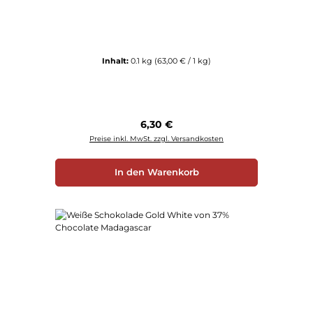
Inhalt:
0.1 kg
(63,00 € / 1 kg)
Regulärer Preis:
6,30 €
Preise inkl. MwSt. zzgl. Versandkosten
In den Warenkorb