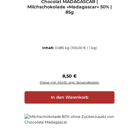
Chocolat MADAGASCAR |
Milchschokolade »Madagascar« 50% |
85g
Inhalt:
0.085 kg
(100,00 € / 1 kg)
Regulärer Preis:
8,50 €
Preise inkl. MwSt. zzgl. Versandkosten
In den Warenkorb