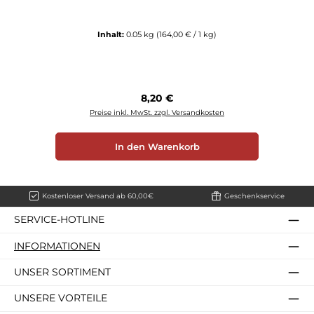
Inhalt:
0.05 kg
(164,00 € / 1 kg)
Regulärer Preis:
8,20 €
Preise inkl. MwSt. zzgl. Versandkosten
In den Warenkorb
Kostenloser Versand ab 60,00€
Geschenkservice
SERVICE-HOTLINE
INFORMATIONEN
UNSER SORTIMENT
UNSERE VORTEILE