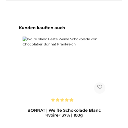
Produktgalerie überspringen
Kunden kauften auch
Durchschnittliche Bewertung von 5 von 5 Sternen
BONNAT | Weiße Schokolade Blanc
»Ivoire« 37% | 100g