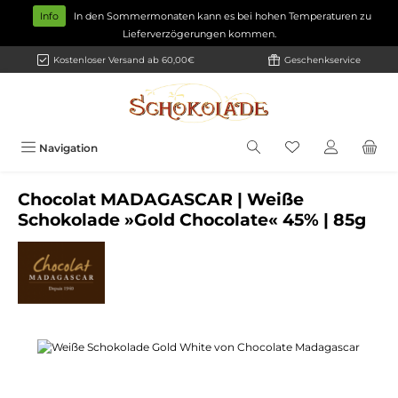
Zum Hauptinhalt springen
Info
In den Sommermonaten kann es bei hohen Temperaturen zu
Lieferverzögerungen kommen.
Kostenloser Versand ab 60,00€
Geschenkservice
Navigation
Chocolat MADAGASCAR | Weiße
Schokolade »Gold Chocolate« 45% | 85g
Bildergalerie überspringen