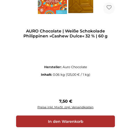
AURO Chocolate | Weiße Schokolade
Philippinen »Cashew Dulce« 32 % | 60 g
Hersteller:
Auro Chocolate
Inhalt:
0.06 kg
(125,00 € / 1 kg)
Regulärer Preis:
7,50 €
Preise inkl. MwSt. zzgl. Versandkosten
In den Warenkorb