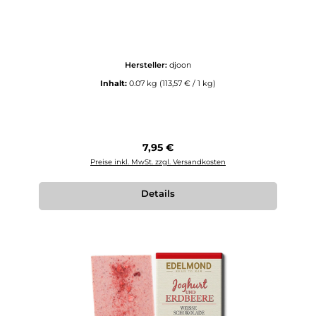
Hersteller:
djoon
Inhalt:
0.07 kg
(113,57 € / 1 kg)
Regulärer Preis:
7,95 €
Preise inkl. MwSt. zzgl. Versandkosten
Details