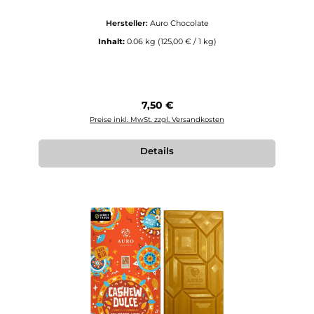
Hersteller:
Auro Chocolate
Inhalt:
0.06 kg
(125,00 € / 1 kg)
Regulärer Preis:
7,50 €
Preise inkl. MwSt. zzgl. Versandkosten
Details