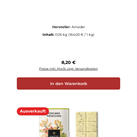
Hersteller:
Amedei
Inhalt:
0.05 kg
(164,00 € / 1 kg)
Regulärer Preis:
8,20 €
Preise inkl. MwSt. zzgl. Versandkosten
In den Warenkorb
Ausverkauft