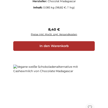
Hersteller:
Chocolat Madagascar
Inhalt:
0.085 kg
(98,82 € / 1 kg)
Regulärer Preis:
8,40 €
Preise inkl. MwSt. zzgl. Versandkosten
In den Warenkorb