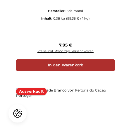
Hersteller:
Edelmond
Inhalt:
0.08 kg
(99,38 € / 1 kg)
Regulärer Preis:
7,95 €
Preise inkl. MwSt. zzgl. Versandkosten
In den Warenkorb
Ausverkauft