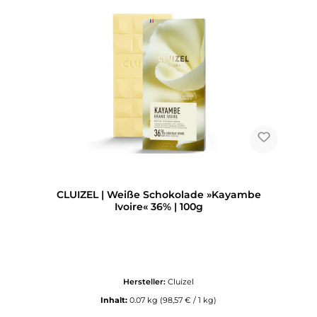
CLUIZEL | Weiße Schokolade »Kayambe
Ivoire« 36% | 100g
Hersteller:
Cluizel
Inhalt:
0.07 kg
(98,57 € / 1 kg)