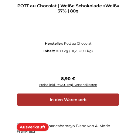
POTT au Chocolat | Weiße Schokolade »Weiß«
37% | 80g
Hersteller:
Pott au Chocolat
Inhalt:
0.08 kg
(111,25 € / 1 kg)
Regulärer Preis:
8,90 €
Preise inkl. MwSt. zzgl. Versandkosten
In den Warenkorb
Ausverkauft