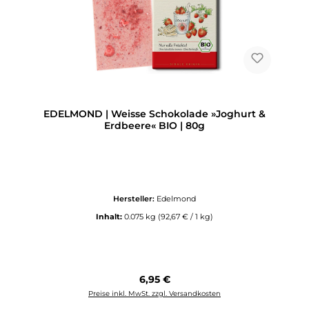
EDELMOND | Weisse Schokolade »Joghurt &
Erdbeere« BIO | 80g
Hersteller:
Edelmond
Inhalt:
0.075 kg
(92,67 € / 1 kg)
Regulärer Preis:
6,95 €
Preise inkl. MwSt. zzgl. Versandkosten