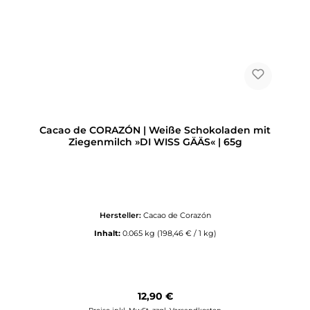
Cacao de CORAZÓN | Weiße Schokoladen mit
Ziegenmilch »DI WISS GÄÄS« | 65g
Hersteller:
Cacao de Corazón
Inhalt:
0.065 kg
(198,46 € / 1 kg)
Regulärer Preis:
12,90 €