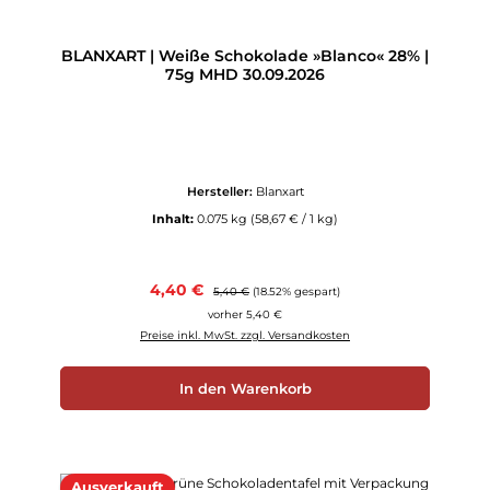
BLANXART | Weiße Schokolade »Blanco« 28% |
75g MHD 30.09.2026
Hersteller:
Blanxart
Inhalt:
0.075 kg
(58,67 € / 1 kg)
Verkaufspreis:
4,40 €
Regulärer Preis:
5,40 €
(18.52% gespart)
vorher 5,40 €
Preise inkl. MwSt. zzgl. Versandkosten
In den Warenkorb
Ausverkauft