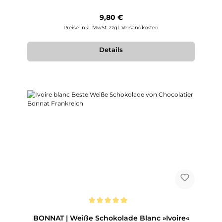
Regulärer Preis:
9,80 €
Preise inkl. MwSt. zzgl. Versandkosten
Details
Durchschnittliche Bewertung von 5 von 5 Sternen
BONNAT | Weiße Schokolade Blanc »Ivoire«