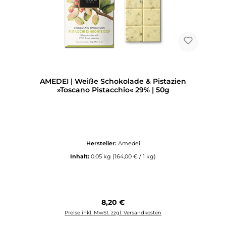
AMEDEI | Weiße Schokolade & Pistazien
»Toscano Pistacchio« 29% | 50g
Hersteller:
Amedei
Inhalt:
0.05 kg
(164,00 € / 1 kg)
Regulärer Preis:
8,20 €
Preise inkl. MwSt. zzgl. Versandkosten