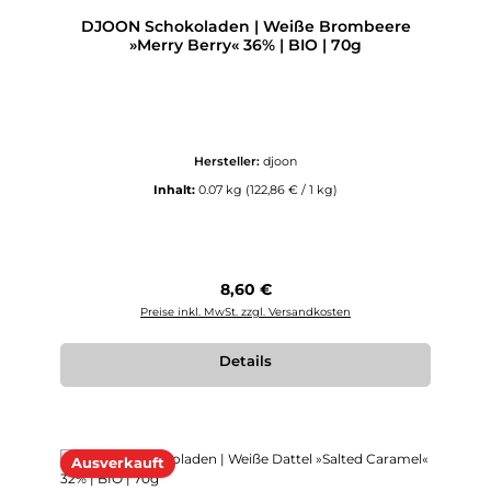
DJOON Schokoladen | Weiße Brombeere
»Merry Berry« 36% | BIO | 70g
Hersteller:
djoon
Inhalt:
0.07 kg
(122,86 € / 1 kg)
Regulärer Preis:
8,60 €
Preise inkl. MwSt. zzgl. Versandkosten
Details
Ausverkauft