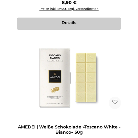
Regulärer Preis:
8,90 €
Preise inkl. MwSt. zzgl. Versandkosten
Details
AMEDEI | Weiße Schokolade »Toscano White -
Bianco« 50g