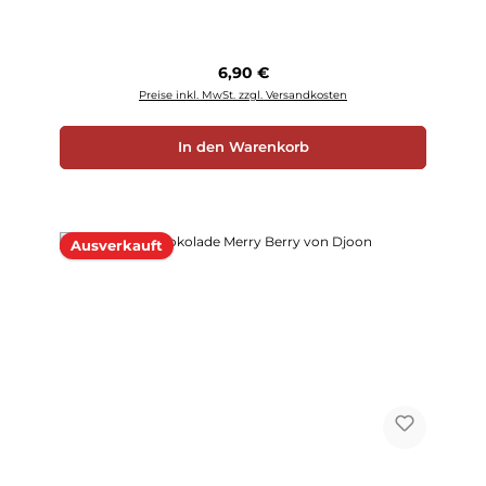
Regulärer Preis:
6,90 €
Preise inkl. MwSt. zzgl. Versandkosten
In den Warenkorb
Ausverkauft