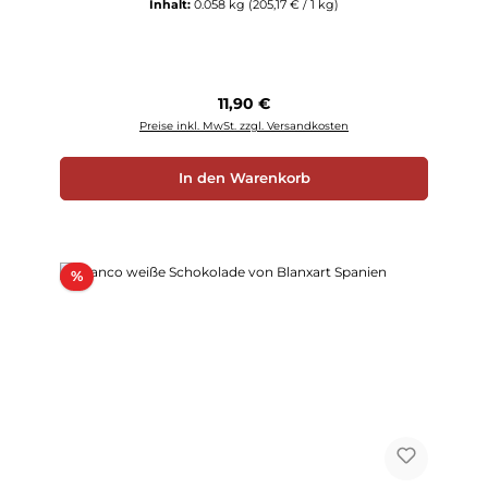
Inhalt:
0.058 kg
(205,17 € / 1 kg)
Regulärer Preis:
11,90 €
Preise inkl. MwSt. zzgl. Versandkosten
In den Warenkorb
Rabatt
%