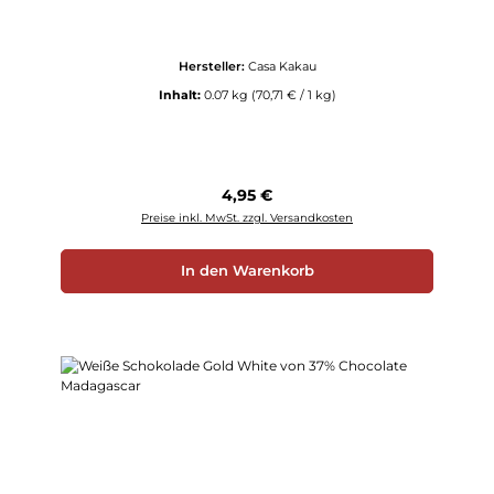
Hersteller:
Casa Kakau
Inhalt:
0.07 kg
(70,71 € / 1 kg)
Regulärer Preis:
4,95 €
Preise inkl. MwSt. zzgl. Versandkosten
In den Warenkorb