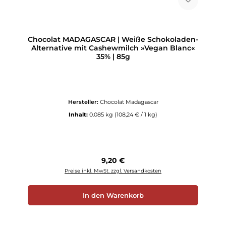
Chocolat MADAGASCAR | Weiße Schokoladen-
Alternative mit Cashewmilch »Vegan Blanc«
35% | 85g
Hersteller:
Chocolat Madagascar
Inhalt:
0.085 kg
(108,24 € / 1 kg)
Regulärer Preis:
9,20 €
Preise inkl. MwSt. zzgl. Versandkosten
In den Warenkorb