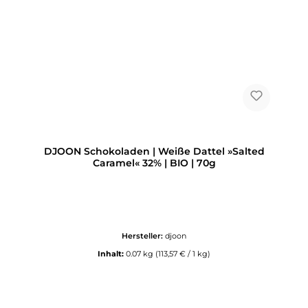
DJOON Schokoladen | Weiße Dattel »Salted
Caramel« 32% | BIO | 70g
Hersteller:
djoon
Inhalt:
0.07 kg
(113,57 € / 1 kg)