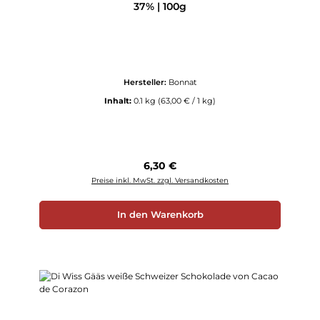
37% | 100g
Hersteller:
Bonnat
Inhalt:
0.1 kg
(63,00 € / 1 kg)
Regulärer Preis:
6,30 €
Preise inkl. MwSt. zzgl. Versandkosten
In den Warenkorb