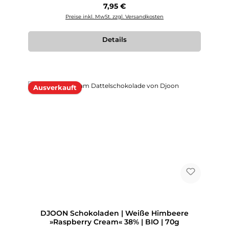
Regulärer Preis:
7,95 €
Preise inkl. MwSt. zzgl. Versandkosten
Details
Ausverkauft
DJOON Schokoladen | Weiße Himbeere
»Raspberry Cream« 38% | BIO | 70g