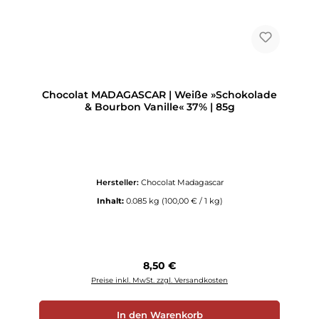
Chocolat MADAGASCAR | Weiße »Schokolade
& Bourbon Vanille« 37% | 85g
Hersteller:
Chocolat Madagascar
Inhalt:
0.085 kg
(100,00 € / 1 kg)
Regulärer Preis:
8,50 €
Preise inkl. MwSt. zzgl. Versandkosten
In den Warenkorb