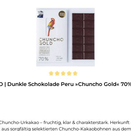
n
| Dunkle Schokolade Peru »Chuncho Gold« 70% 
g, klar & charakterstark. Herkunft & Handwerkskunst Die PERÚ PURO »Chuncho
t aus sorgfältig selektierten Chuncho-Kakaobohnen aus dem