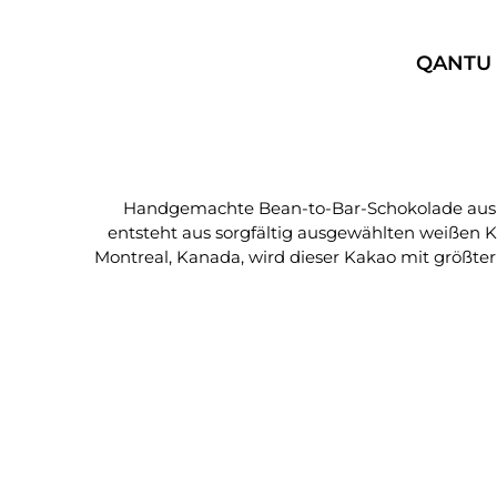
QANTU |
Handgemachte Bean-to-Bar-Schokolade aus Montreal mit seltenen weiß
entsteht aus sorgfältig ausgewählten weißen Ka
Montreal, Kanada, wird dieser Kakao mit größte
zu bewahren. Die Bohnen stammen von kleinen 
Ergebnis ist eine Schokolade, die intensive Aro
Was diese Schokolade so besonders macht • Sing
Kakaogehalt • Aromaprofil mit Honig- und zarte
Kanada • Frei von Zusatzstoffen und Sojalecithin • 
Genussmoment Die »Gran Blanco« offenbart ei
bringt die typischen Aromen des peruanischen C
oder einem milden Weißwein. Auszeichnungen • Gold Medal – Academy of Chocolate Awards, London (2018) • Gold Medal – Academy of Chocolate Awards,
London (2017) Einladung zum Genuss Ein Stück purer Ursprung – handgemacht, cremig, mit einzigartigen Noten von Honig und Zitrus. Zutaten