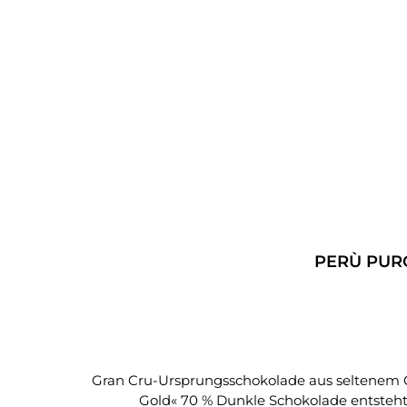
Produktgalerie überspringen
Durchschnittliche Bewertung von 5 von 5 Sterne
PERÙ PURO 
Gran Cru-Ursprungsschokolade aus seltenem Chuncho-Urkakao – fruchti
Gold« 70 % Dunkle Schokolade entsteh