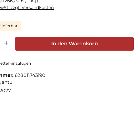
kg
(266,00 € / 1 kg)
MwSt. zzgl. Versandkosten
lieferbar
hl: Gib den gewünschten Wert ein oder benutze die Schaltfläche
In den Warenkorb
ttel hinzufügen
mmer:
628011743190
Qantu
.2027