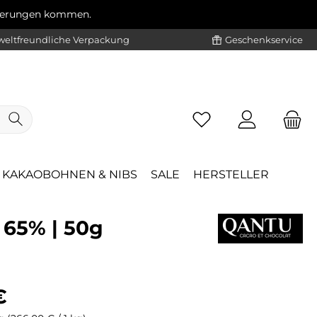
ögerungen kommen.
eltfreundliche Verpackung
Geschenkservice
KAKAOBOHNEN & NIBS
SALE
HERSTELLER
 65% | 50g
eis:
€