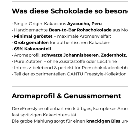
Was diese Schokolade so beson
• Single-Origin-Kakao aus
Ayacucho, Peru
• Handgemachte
Bean-to-Bar Rohschokolade
aus Mo
•
Minimal geröstet
– maximale Aromenvielfalt
•
Grob gemahlen
für authentischen Kakaobiss
•
65% Kakaoanteil
• Aromaprofil:
schwarze Johannisbeeren, Zedernholz, 
• Pure Zutaten – ohne Zusatzstoffe oder Lecithine
• Intensiv, belebend & perfekt für Rohschokoladenlieb
• Teil der experimentellen QANTU Freestyle-Kollektion
Aromaprofil & Genussmoment
Die »Freestyle« offenbart ein kräftiges, komplexes Ar
fast spritzigen Kakaointensität.
Die grobe Mahlung sorgt für einen
knackigen Biss
und