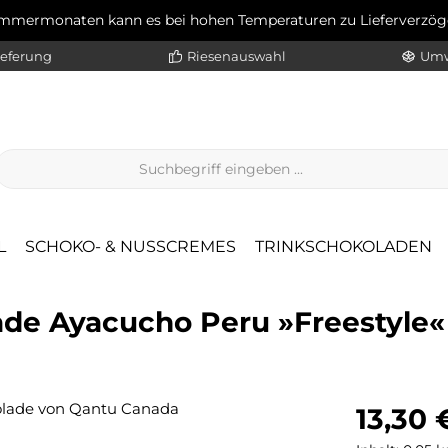
ommermonaten kann es bei hohen Temperaturen zu Lieferverz
ieferung
Riesenauswahl
Umw
L
SCHOKO- & NUSSCREMES
TRINKSCHOKOLADEN
de Ayacucho Peru »Freestyle«
Regulärer Pr
13,30 