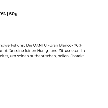
0% | 50g
nnt für seine feinen Honig- und Zitrusnoten. In
itet, um seinen authentischen, hellen Charakter
chhaltigen und ökologischen Anbau setzen. Das
int – ein Meisterstück echter Chocolateriekunst.
nst aus Montreal • Criollo-Kakao aus Peru • 70%
tenrein • Handwerklich hergestellt in Montreal,
plastikfreie Verpackung Aromaprofil &
tilen Hauch von Zitrus. Ihr samtiger Schmelz
 oder in Kombination mit hellem Dessert, Kaffee