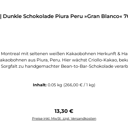
 Dunkle Schokolade Piura Peru »Gran Blanco« 7
en Kakaobohnen Herkunft & Handwerkskunst Die QANTU »Gran Blanco« 70%
kaobohnen aus Piura, Peru. Hier wächst Criollo-Kakao, beka
r Sorgfalt zu handgemachter Bean-to-Bar-Schokolade verarbe
Familienplantagen in Piura, die seit Generationen auf na
men, cremige Textur und eine außergewöhnliche Reinheit vere
le-Origin-Kakao aus Piura, Peru • Bean-to-Bar Handwerksku
Inhalt:
0.05 kg
(266,00 € / 1 kg)
n Zitrusnoten • Reiner Ursprungskakao – unvermischt und sor
Teil der QANTU Premium-Schokoladen-Kollektion • Optional: Vegan, 
n intensives Aromaprofil mit Noten von Honig und einem sub
riollo-Kakaos besonders zur Geltung. Genuss-Tipp: Ideal pur
Regulärer Preis:
13,30 €
Preise inkl. MwSt. zzgl. Versandkosten