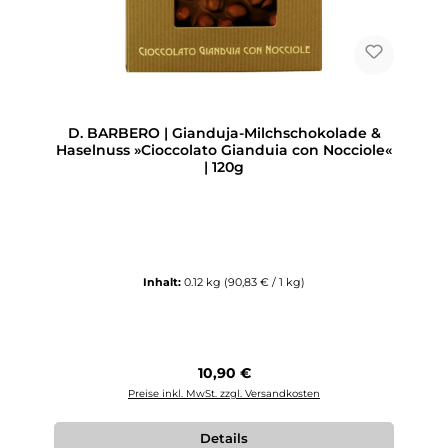
D. BARBERO | Gianduja-Milchschokolade &
Haselnuss »Cioccolato Gianduia con Nocciole«
| 120g
Inhalt:
0.12 kg
(90,83 € / 1 kg)
Regulärer Preis:
10,90 €
Preise inkl. MwSt. zzgl. Versandkosten
Details