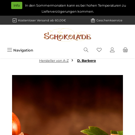
Zum Hauptinhalt springen
Info
In den Sommermonaten kann es bei hohen Temperaturen zu
Lieferverzögerungen kommen.
Kostenloser Versand ab 60,00€
Geschenkservice
Navigation
Hersteller von A-Z
D. Barbero