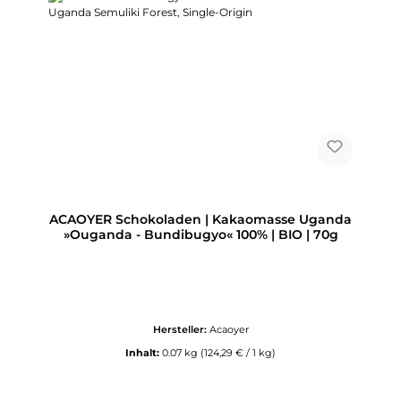
ACAOYER Schokoladen | Kakaomasse Uganda
»Ouganda - Bundibugyo« 100% | BIO | 70g
Hersteller:
Acaoyer
Inhalt:
0.07 kg
(124,29 € / 1 kg)