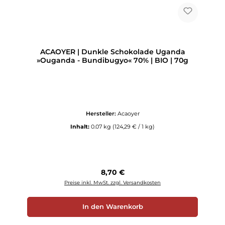
ACAOYER | Dunkle Schokolade Uganda
»Ouganda - Bundibugyo« 70% | BIO | 70g
Hersteller:
Acaoyer
Inhalt:
0.07 kg
(124,29 € / 1 kg)
Regulärer Preis:
8,70 €
Preise inkl. MwSt. zzgl. Versandkosten
In den Warenkorb