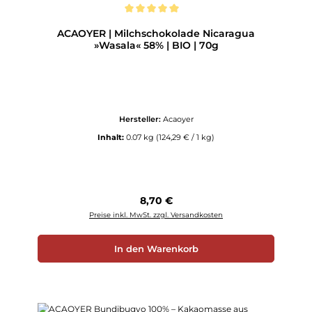
Durchschnittliche Bewertung von 5 von 5 Sternen
ACAOYER | Milchschokolade Nicaragua
»Wasala« 58% | BIO | 70g
Hersteller:
Acaoyer
Inhalt:
0.07 kg
(124,29 € / 1 kg)
Regulärer Preis:
8,70 €
Preise inkl. MwSt. zzgl. Versandkosten
In den Warenkorb