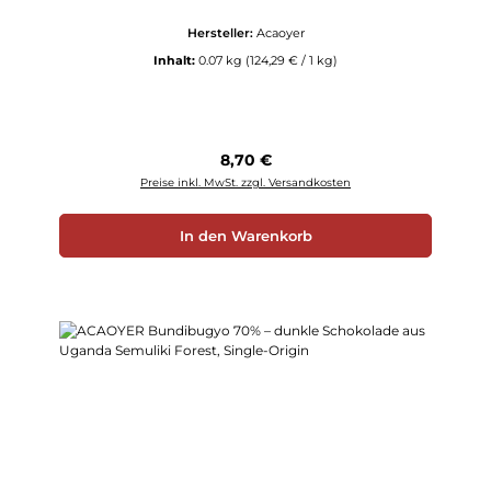
Hersteller:
Acaoyer
Inhalt:
0.07 kg
(124,29 € / 1 kg)
Regulärer Preis:
8,70 €
Preise inkl. MwSt. zzgl. Versandkosten
In den Warenkorb