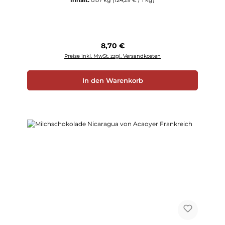
Inhalt:
0.07 kg
(124,29 € / 1 kg)
Regulärer Preis:
8,70 €
Preise inkl. MwSt. zzgl. Versandkosten
In den Warenkorb