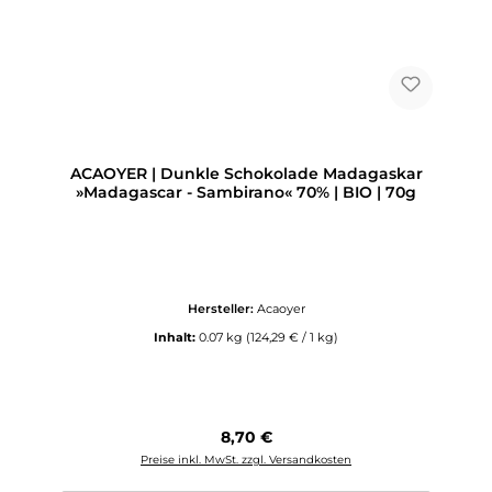
ACAOYER | Dunkle Schokolade Madagaskar
»Madagascar - Sambirano« 70% | BIO | 70g
Hersteller:
Acaoyer
Inhalt:
0.07 kg
(124,29 € / 1 kg)
Regulärer Preis:
8,70 €
Preise inkl. MwSt. zzgl. Versandkosten