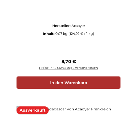
Hersteller:
Acaoyer
Inhalt:
0.07 kg
(124,29 € / 1 kg)
Regulärer Preis:
8,70 €
Preise inkl. MwSt. zzgl. Versandkosten
In den Warenkorb
Ausverkauft