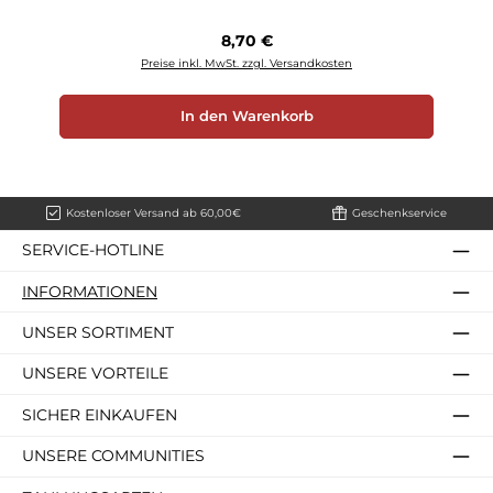
Regulärer Preis:
8,70 €
Preise inkl. MwSt. zzgl. Versandkosten
In den Warenkorb
Kostenloser Versand ab 60,00€
Geschenkservice
SERVICE-HOTLINE
INFORMATIONEN
UNSER SORTIMENT
UNSERE VORTEILE
SICHER EINKAUFEN
UNSERE COMMUNITIES