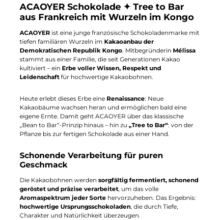
ACAOYER Schokolade ✦ Tree to Bar
aus Frankreich mit Wurzeln im Kongo
ACAOYER
ist eine junge französische Schokoladenmarke mit
tiefen familiären Wurzeln im
Kakaoanbau der
Demokratischen Republik Kongo
. Mitbegründerin
Mélissa
stammt aus einer Familie, die seit Generationen Kakao
kultiviert – ein
Erbe voller Wissen, Respekt und
Leidenschaft
für hochwertige Kakaobohnen.
Heute erlebt dieses Erbe eine
Renaissance
: Neue
Kakaobäume wachsen heran und ermöglichen bald eine
eigene Ernte. Damit geht ACAOYER über das klassische
„Bean to Bar“-Prinzip hinaus – hin zu
„Tree to Bar“
: von der
Pflanze bis zur fertigen Schokolade aus einer Hand.
Schonende Verarbeitung für puren
Geschmack
Die Kakaobohnen werden
sorgfältig fermentiert, schonend
geröstet und präzise verarbeitet
, um das volle
Aromaspektrum jeder Sorte
hervorzuheben. Das Ergebnis:
hochwertige Ursprungsschokoladen
, die durch Tiefe,
Charakter und Natürlichkeit überzeugen.