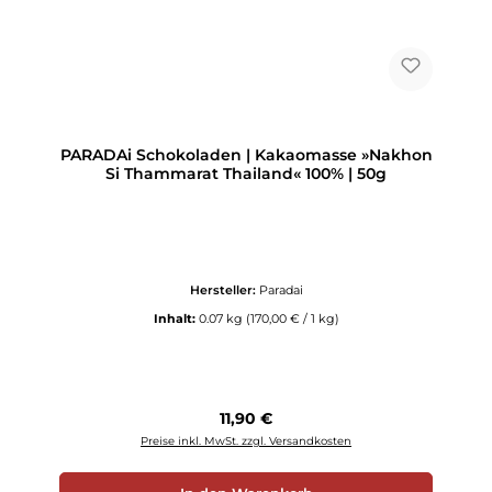
PARADAi Schokoladen | Kakaomasse »Nakhon
Si Thammarat Thailand« 100% | 50g
Hersteller:
Paradai
Inhalt:
0.07 kg
(170,00 € / 1 kg)
Regulärer Preis:
11,90 €
Preise inkl. MwSt. zzgl. Versandkosten