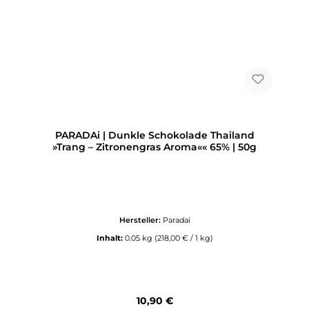
PARADAi | Dunkle Schokolade Thailand
»Trang – Zitronengras Aroma«« 65% | 50g
Hersteller:
Paradai
Inhalt:
0.05 kg
(218,00 € / 1 kg)
Regulärer Preis:
10,90 €