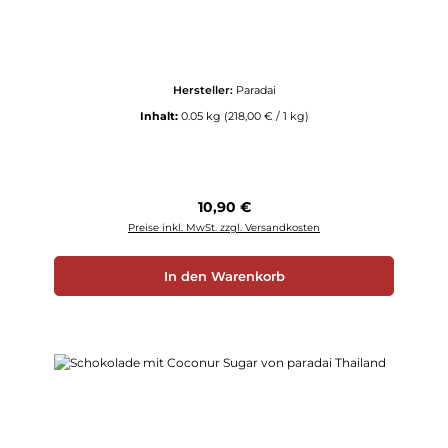
Hersteller:
Paradai
Inhalt:
0.05 kg
(218,00 € / 1 kg)
Regulärer Preis:
10,90 €
Preise inkl. MwSt. zzgl. Versandkosten
In den Warenkorb