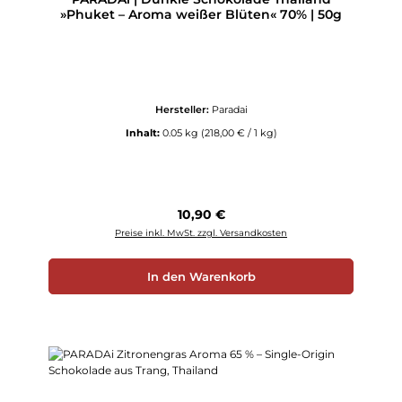
»Phuket – Aroma weißer Blüten« 70% | 50g
Hersteller:
Paradai
Inhalt:
0.05 kg
(218,00 € / 1 kg)
Regulärer Preis:
10,90 €
Preise inkl. MwSt. zzgl. Versandkosten
In den Warenkorb