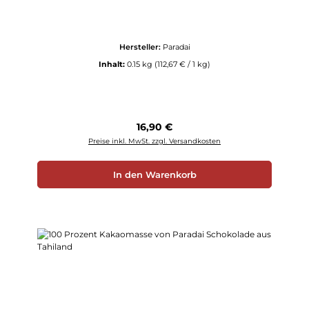
Hersteller:
Paradai
Inhalt:
0.15 kg
(112,67 € / 1 kg)
Regulärer Preis:
16,90 €
Preise inkl. MwSt. zzgl. Versandkosten
In den Warenkorb