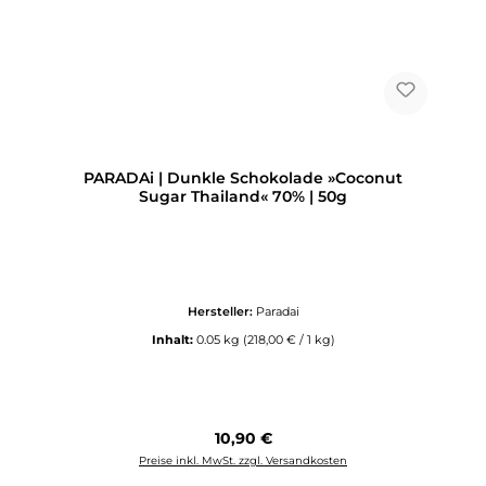
PARADAi | Dunkle Schokolade »Coconut
Sugar Thailand« 70% | 50g
Hersteller:
Paradai
Inhalt:
0.05 kg
(218,00 € / 1 kg)
Regulärer Preis:
10,90 €
Preise inkl. MwSt. zzgl. Versandkosten