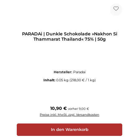
PARADAi | Dunkle Schokolade »Nakhon Si
Thammarat Thailand« 75% | 50g
Hersteller:
Paradai
Inhalt:
0.05 kg
(218,00 € / 1 kg)
Regulärer Preis:
10,90 €
vorher 9,00 €
Preise inkl. MwSt. zzgl. Versandkosten
In den Warenkorb