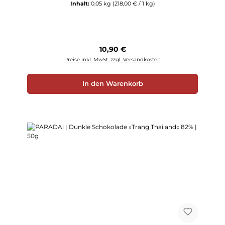
Inhalt:
0.05 kg
(218,00 € / 1 kg)
Regulärer Preis:
10,90 €
Preise inkl. MwSt. zzgl. Versandkosten
In den Warenkorb