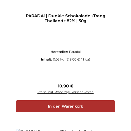
PARADAi | Dunkle Schokolade »Trang
Thailand« 82% | 50g
Hersteller:
Paradai
Inhalt:
0.05 kg
(218,00 € / 1 kg)
Regulärer Preis:
10,90 €
Preise inkl. MwSt. zzgl. Versandkosten
In den Warenkorb