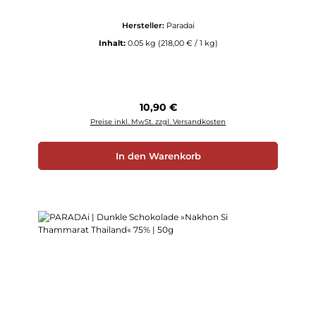
Hersteller:
Paradai
Inhalt:
0.05 kg
(218,00 € / 1 kg)
Regulärer Preis:
10,90 €
Preise inkl. MwSt. zzgl. Versandkosten
In den Warenkorb