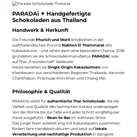
PARADAi ✦ Handgefertigte
Schokoladen aus Thailand
Handwerk & Herkunft
Die Freunde
Phurich und Warit
entdeckten in der
südthailändischen Provinz
Nakhon Si Thammarat
alte
Kakaobäume – und sahen darin eine besondere Chance. 2018
gründeten sie die Schokoladenmanufaktur
PARADAi
, was
auf Thai „Freundschaft“ bedeutet.
Heute beziehen sie
Single Origin Kakaobohnen
von
Kleinbauern aus verschiedenen Regionen Thailands, darunter
Chanthaburi, Prachuap Khiri Khan und Chiang Mai.
Philosophie & Qualität
PARADAi steht für
authentische Thai-Schokolade
, die die
Vielfalt und Qualität des heimischen Kakaos widerspiegelt.
Von der Bohne bis zur Tafel wird jeder Schritt sorgfältig per
Hand ausgeführt –
Bean-to-Bar
im wahrsten Sinne.
Das junge Team arbeitet eng mit Kakaobauern zusammen,
fördert faire Handelsstrukturen und setzt auf
lokale
Verarbeitung und nachhaltige Produktion
in Bangkok.