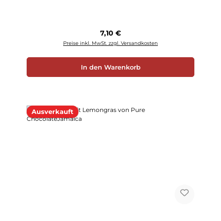
Regulärer Preis:
7,10 €
Preise inkl. MwSt. zzgl. Versandkosten
In den Warenkorb
Ausverkauft