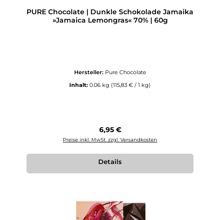
PURE Chocolate | Dunkle Schokolade Jamaika
»Jamaica Lemongras« 70% | 60g
Hersteller:
Pure Chocolate
Inhalt:
0.06 kg
(115,83 € / 1 kg)
Regulärer Preis:
6,95 €
Preise inkl. MwSt. zzgl. Versandkosten
Details