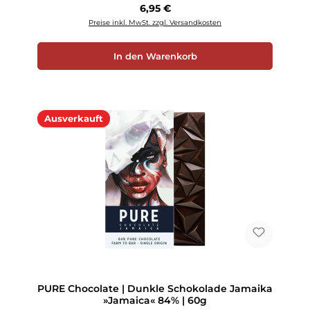
Regulärer Preis:
6,95 €
Preise inkl. MwSt. zzgl. Versandkosten
In den Warenkorb
Ausverkauft
PURE Chocolate | Dunkle Schokolade Jamaika
»Jamaica« 84% | 60g