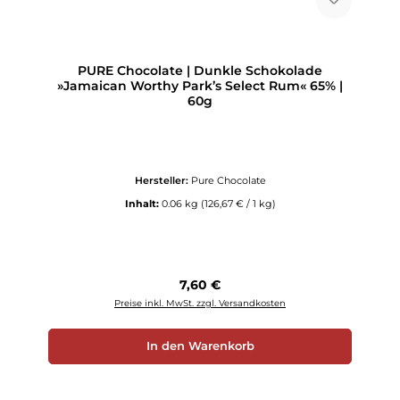
PURE Chocolate | Dunkle Schokolade
»Jamaican Worthy Park’s Select Rum« 65% |
60g
Hersteller:
Pure Chocolate
Inhalt:
0.06 kg
(126,67 € / 1 kg)
Regulärer Preis:
7,60 €
Preise inkl. MwSt. zzgl. Versandkosten
In den Warenkorb