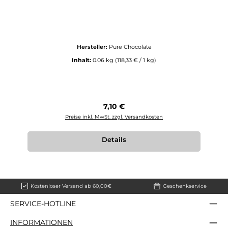
Hersteller:
Pure Chocolate
Inhalt:
0.06 kg
(118,33 € / 1 kg)
Regulärer Preis:
7,10 €
Preise inkl. MwSt. zzgl. Versandkosten
Details
Kostenloser Versand ab 60,00€
Geschenkservice
SERVICE-HOTLINE
INFORMATIONEN