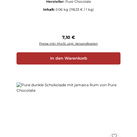
Hersteller:
Pure Chocolate
Inhalt:
0.06 kg
(118,33 € / 1 kg)
Regulärer Preis:
7,10 €
Preise inkl. MwSt. zzgl. Versandkosten
In den Warenkorb