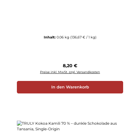
Inhalt:
0.06 kg
(136,67 € / 1 kg)
Regulärer Preis:
8,20 €
Preise inkl. MwSt. zzgl. Versandkosten
In den Warenkorb