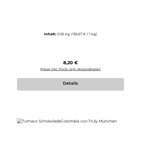
Inhalt:
0.06 kg
(136,67 € / 1 kg)
Regulärer Preis:
8,20 €
Preise inkl. MwSt. zzgl. Versandkosten
Details