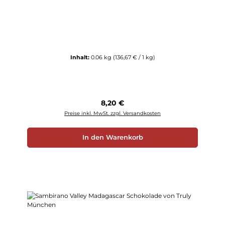
Inhalt:
0.06 kg
(136,67 € / 1 kg)
Regulärer Preis:
8,20 €
Preise inkl. MwSt. zzgl. Versandkosten
In den Warenkorb