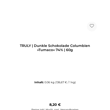
TRULY | Dunkle Schokolade Columbien
»Tumaco« 74% | 60g
Inhalt:
0.06 kg
(136,67 € / 1 kg)
Regulärer Preis:
8,20 €
Preise inkl. MwSt. zzgl. Versandkosten