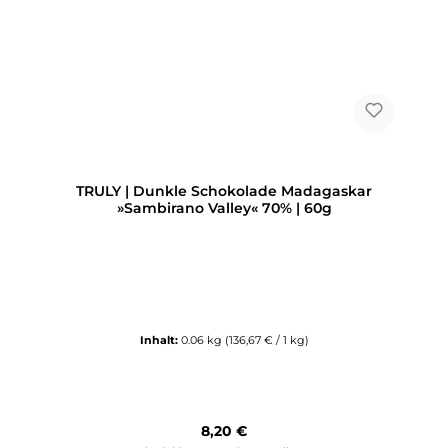
TRULY | Dunkle Schokolade Madagaskar
»Sambirano Valley« 70% | 60g
Inhalt:
0.06 kg
(136,67 € / 1 kg)
Regulärer Preis:
8,20 €