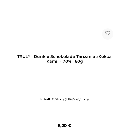
TRULY | Dunkle Schokolade Tanzania »Kokoa
Kamili« 70% | 60g
Inhalt:
0.06 kg
(136,67 € / 1 kg)
Regulärer Preis:
8,20 €