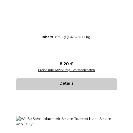
Inhalt:
0.06 kg
(136,67 € / 1 kg)
Regulärer Preis:
8,20 €
Preise inkl. MwSt. zzgl. Versandkosten
Details