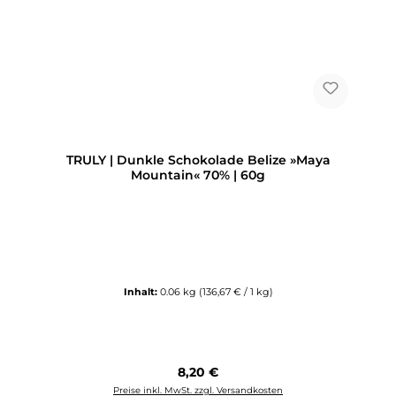
TRULY | Dunkle Schokolade Belize »Maya
Mountain« 70% | 60g
Inhalt:
0.06 kg
(136,67 € / 1 kg)
Regulärer Preis:
8,20 €
Preise inkl. MwSt. zzgl. Versandkosten