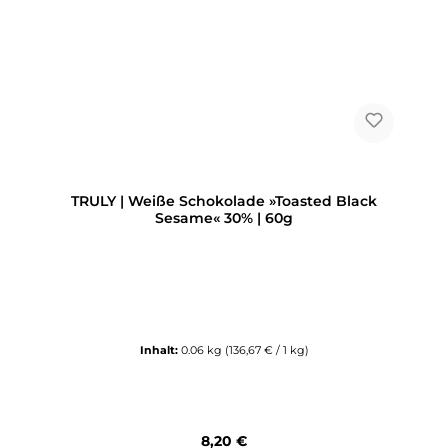
TRULY | Weiße Schokolade »Toasted Black
Sesame« 30% | 60g
Inhalt:
0.06 kg
(136,67 € / 1 kg)
Regulärer Preis:
8,20 €